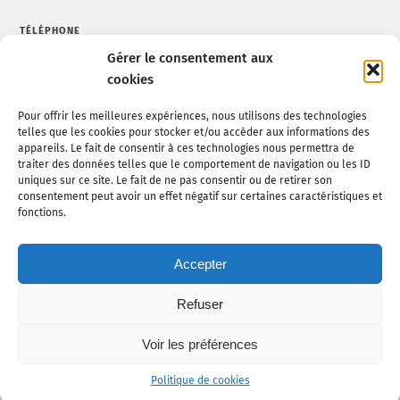
TÉLÉPHONE
Gérer le consentement aux
Tel : 02 52 20 11 75
cookies
Pour offrir les meilleures expériences, nous utilisons des technologies
telles que les cookies pour stocker et/ou accéder aux informations des
MAIL
appareils. Le fait de consentir à ces technologies nous permettra de
traiter des données telles que le comportement de navigation ou les ID
lrv.travauxpublics@eiffage.com
uniques sur ce site. Le fait de ne pas consentir ou de retirer son
consentement peut avoir un effet négatif sur certaines caractéristiques et
fonctions.
MENTIONS LÉGALES
Accepter
Mentions légales
Refuser
Voir les préférences
2017 - Tous droits réservés - Réalisation
Agence Morgane Communication
Politique de cookies