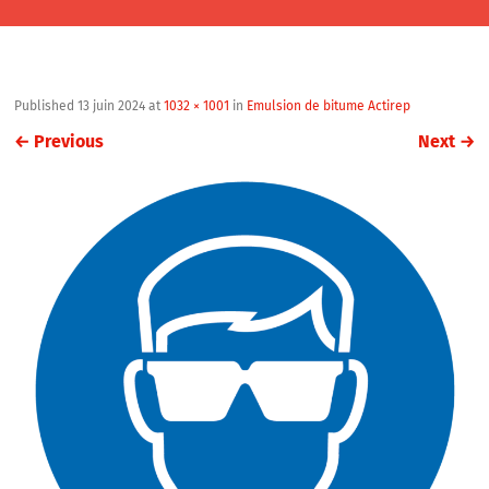
Published
13 juin 2024
at
1032 × 1001
in
Emulsion de bitume Actirep
←
Previous
Next
→