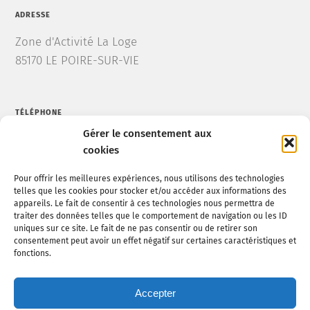
ADRESSE
Zone d'Activité La Loge
85170 LE POIRE-SUR-VIE
TÉLÉPHONE
Gérer le consentement aux
Tel : 02 52 20 11 75
cookies
Pour offrir les meilleures expériences, nous utilisons des technologies
telles que les cookies pour stocker et/ou accéder aux informations des
MAIL
appareils. Le fait de consentir à ces technologies nous permettra de
traiter des données telles que le comportement de navigation ou les ID
lrv.travauxpublics@eiffage.com
uniques sur ce site. Le fait de ne pas consentir ou de retirer son
consentement peut avoir un effet négatif sur certaines caractéristiques et
fonctions.
MENTIONS LÉGALES
Accepter
Mentions légales