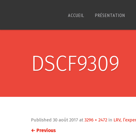
ACCUEIL
PRÉSENTATION
DSCF9309
Published
30 août 2017
at
3296 × 2472
in
LRV, l’exp
←
Previous